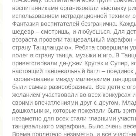
по-своему. Воспитатели всех групп совмес
воспитанниками организовали выставку ри
использованием нетрадиционной техники р
Фантазия воспитателей безгранична. Кажд
шедевр – смотришь, и любуешься. Для дет
возраста провели танцевальный марафон 
страну Танцландию». Ребята совершили у
полет в страну танца, музыки и игр. В Тан
приветствовали ди-джеи Крутяк и Супер, к
настоящий танцевальный батл – поединок 
соревнование между маленькими танцора
были самые разнообразные. Все дети с о
желанием участвовали во всех конкурсах 
своими впечатлениями друг с другом. Мл
дошкольники, которые пожелали быть зрит
незаметно для всех стали главными участ
танцевального марафона. Было очень весе
Время пролетело незаметно, и все участн