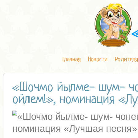
Главная
Новости
Родител
«Шочмо йылме- шум- чо
ойлем!», номинация «Лу